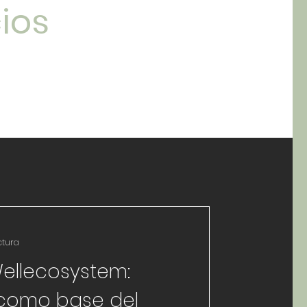
ios
ctura
ellecosystem:
 como base del