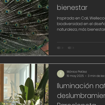
bienestar
Inspirada en Cali, Wellec
biodiversidad en el diseñ
naturaleza, más bienestar 
Mónica Peláez
19 may 2025
3 min de lec
Iluminación nat
deslumbramien