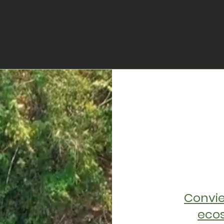
Convie
ecos