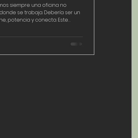
mos siempre: una oficina no
 donde se trabaja. Debería ser un
ne, potencia y conecta. Este
muestra real de lo que sucede
nsciente, estrategia y acción
ansformado puede convertirse en
un modelo replicable en cualquier