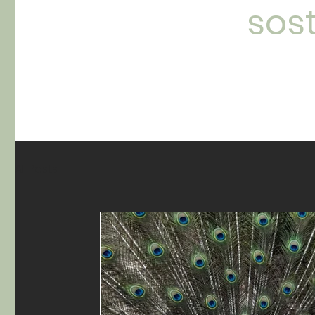
sos
All Posts