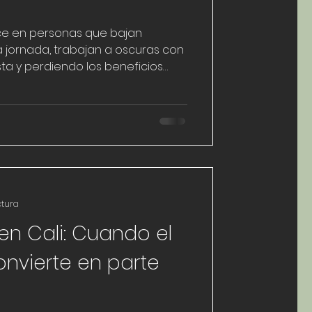
uce en personas que bajan
a jornada, trabajan a oscuras con
vista y perdiendo los beneficios
 que aporta la luz natural bien
que del estándar WELL, y tras un
ste proyecto, implementamos una
íficas para mitigar el
r el contacto visual con el
ctura
en Cali: Cuando el
onvierte en parte