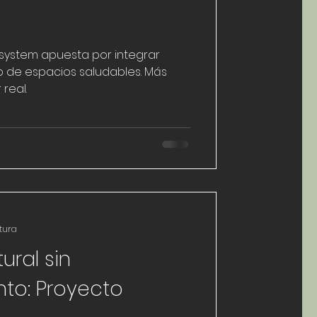
osystem apuesta por integrar
o de espacios saludables. Más
real.
tura
ural sin
to: Proyecto