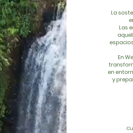
La soste
e
Las e
aquel
espacios
En W
transfor
en entor
y prepa
Cu