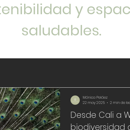
tenibilidad y espac
saludables.
Mónica Peláez
22 may 2025
2 min de le
Desde Cali a W
biodiversidad