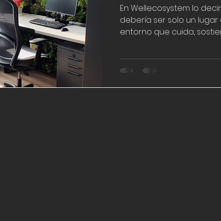
En Wellecosystem lo deci
debería ser solo un lugar
entorno que cuida, sostie
proyecto en Cali es una 
cuando se unen diseño co
enfocada. Un espacio tr
un motor de bienestar y 
parte del mundo.