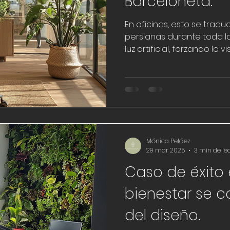
Barceloneta.
En oficinas, esto se trad
persianas durante toda l
luz artificial, forzando la 
fisiológicos y emocionales
distribuida. Desde el enfo
diagnóstico inicial en e
serie de estrategias espec
deslumbramiento sin perde
exterior.
Mónica Peláez
29 mar 2025
3 min de le
Caso de éxito 
bienestar se c
del diseño.