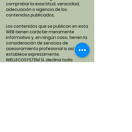
comprobar la exactitud, veracidad,
adecuación o vigencia de los
contenidos publicados.
Los contenidos que se publican en esta
WEB tienen carácter meramente
informativo y, en ningún caso, tienen la
consideración de servicios de
asesoramiento profesional si así no se
establece expresamente.
WELLECOSYSTEM SL declina toda
responsabilidad derivada de la posible
toma de decisiones por parte de los
usuarios que se haya producido en
función de los contenidos que se
hubieran publicado en el portal.
Así mismo, WELLECOSYSTEM SL declina
cualquier responsabilidad derivada de
la calidad del servicio del portal o de los
daños informáticos que puedan sufrir
los usuarios como consecuencia de la
utilización de los servicios de esta web.