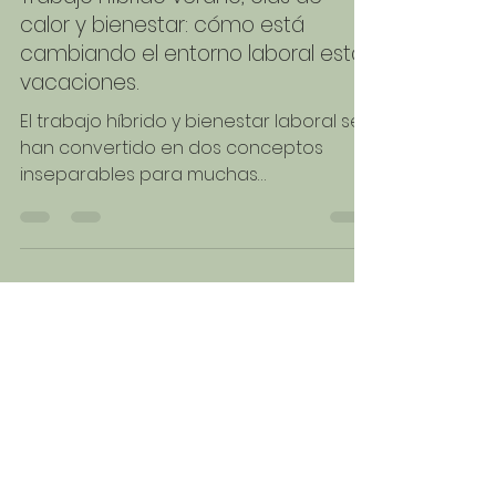
Wellecosystem
9 jun
2 min de lectura
Trabajo híbrido verano, olas de
calor y bienestar: cómo está
cambiando el entorno laboral estas
vacaciones.
El trabajo híbrido y bienestar laboral se
han convertido en dos conceptos
inseparables para muchas
organizaciones. Las empresas que
desean mantener la productividad y
proteger la salud de sus equipos
necesitan comprender cómo factores
como el calor, los desplazamientos o la
calidad ambiental influyen en la
experiencia diaria de las personas.
Durante años el trabajo híbrido se
presentó como una herramienta para