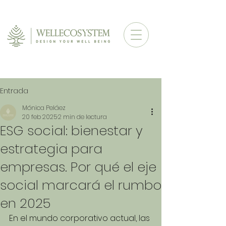
Entrada
Mónica Peláez
20 feb 2025
2 min de lectura
ESG social: bienestar y
estrategia para
empresas. Por qué el eje
social marcará el rumbo
en 2025
En el mundo corporativo actual, las 