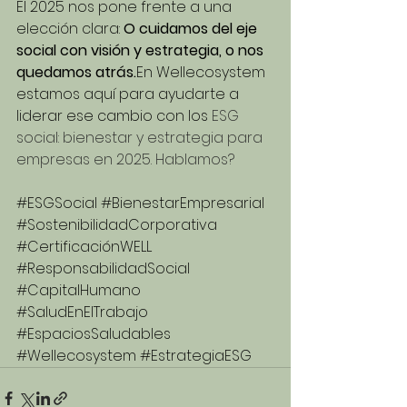
El 2025 nos pone frente a una 
elección clara: 
O cuidamos del eje 
social con visión y estrategia, o nos 
quedamos atrás.
En Wellecosystem 
estamos aquí para ayudarte a 
liderar ese cambio con los 
ESG 
social: bienestar y estrategia para 
empresas en 2025. Hablamos?
#ESGSocial
#BienestarEmpresarial
#SostenibilidadCorporativa
#CertificaciónWELL
#ResponsabilidadSocial
#CapitalHumano
#SaludEnElTrabajo
#EspaciosSaludables
#Wellecosystem
#EstrategiaESG