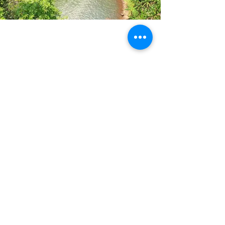
Convierte tu
empresa en un
ecosistema
saludable y
sostenible.
La sostenibilidad ya no