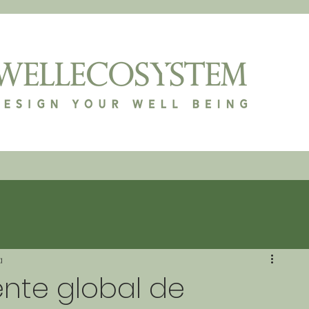
a
ente global de