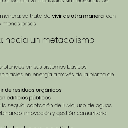
a
 conectará 25 municipios sin necesidad de 
 manera: se trata de 
vivir de otra manera
, con 
 menos prisas.
a: hacia un metabolismo 
rofundos en sus sistemas básicos:
ciclables en energía a través de la planta de 
ir de residuos orgánicos
.
en edificios públicos
.
a sequía: captación de lluvia, uso de aguas 
mbinando innovación y gestión comunitaria.