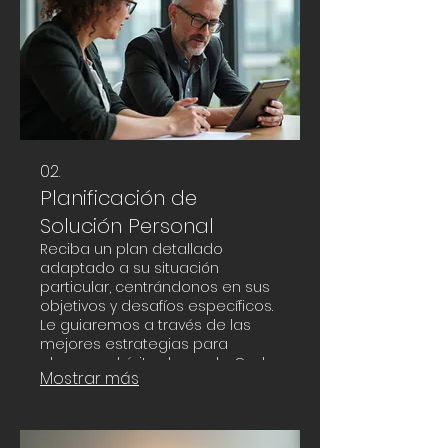
tangibles con nuestro enfoque
experto y dedicado.
02.
Planificación de
Solución Personal
Reciba un plan detallado
adaptado a su situación
particular, centrándonos en sus
objetivos y desafíos específicos.
Le guiaremos a través de las
mejores estrategias para
alcanzar el éxito deseado. Cada
Mostrar más
paso está diseñado para ser
práctico y efectivo, asegurando
que reciba un camino claro
hacia adelante. Empiece a