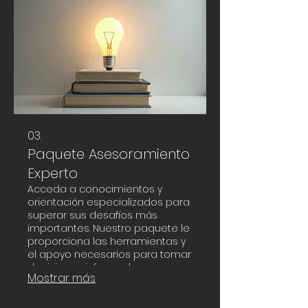
construir su futuro con una
estrategia clara y personalizada
hoy mismo.
03.
Paquete Asesoramiento
Experto
Acceda a conocimientos y
orientación especializados para
superar sus desafíos más
importantes. Nuestro paquete le
proporciona las herramientas y
el apoyo necesarios para tomar
decisiones informadas.
Mostrar más
Aproveche nuestra experiencia
para obtener una ventaja
competitiva y optimizar sus