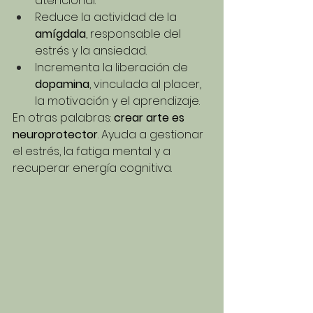
atencional.
Reduce la actividad de la 
amígdala
, responsable del 
estrés y la ansiedad.
Incrementa la liberación de 
dopamina
, vinculada al placer, 
la motivación y el aprendizaje.
En otras palabras: 
crear arte es 
neuroprotector
. Ayuda a gestionar 
el estrés, la fatiga mental y a 
recuperar energía cognitiva.