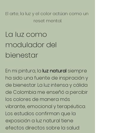
El arte, la luz y el color actúan como un 
reset mental.
La luz como 
modulador del 
bienestar
En mi pintura, la 
luz natural
 siempre 
ha sido una fuente de inspiración y 
de bienestar. La luz intensa y cálida 
de Colombia me enseñó a percibir 
los colores de manera más 
vibrante, emocional y terapéutica.
Los estudios confirman que la 
exposición a luz natural tiene 
efectos directos sobre la salud: