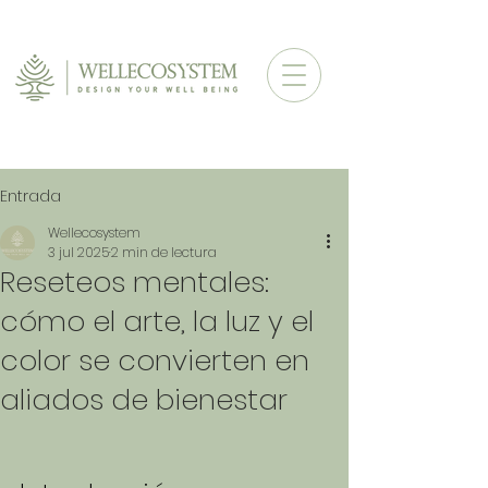
Entrada
Wellecosystem
3 jul 2025
2 min de lectura
Reseteos mentales:
cómo el arte, la luz y el
color se convierten en
aliados de bienestar